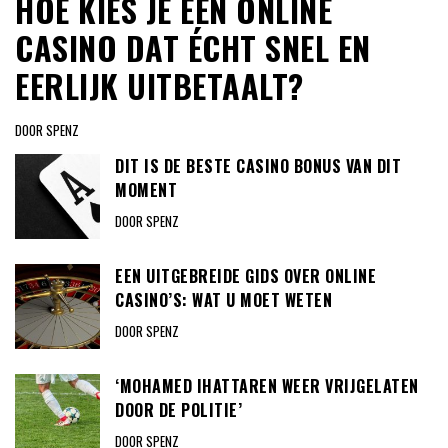
HOE KIES JE EEN ONLINE
CASINO DAT ÉCHT SNEL EN
EERLIJK UITBETAALT?
DOOR SPENZ
DIT IS DE BESTE CASINO BONUS VAN DIT
MOMENT
DOOR SPENZ
EEN UITGEBREIDE GIDS OVER ONLINE
CASINO’S: WAT U MOET WETEN
DOOR SPENZ
‘MOHAMED IHATTAREN WEER VRIJGELATEN
DOOR DE POLITIE’
DOOR SPENZ