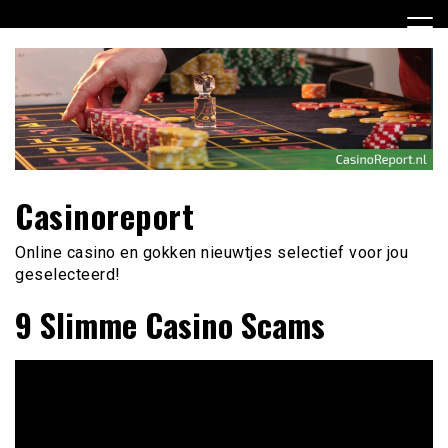
Ga
naar
de
inhoud
Casinoreport
Online casino en gokken nieuwtjes selectief voor jou
geselecteerd!
9 Slimme Casino Scams