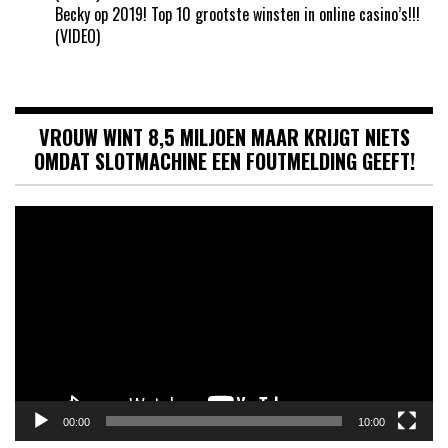
Becky
op
2019! Top 10 grootste winsten in online casino’s!!!
(VIDEO)
VROUW WINT 8,5 MILJOEN MAAR KRIJGT NIETS
OMDAT SLOTMACHINE EEN FOUTMELDING GEEFT!
Videospeler
00:00
10:00