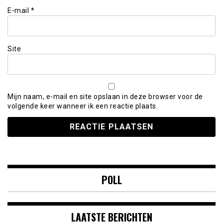
E-mail
*
Site
Mijn naam, e-mail en site opslaan in deze browser voor de
volgende keer wanneer ik een reactie plaats.
POLL
LAATSTE BERICHTEN