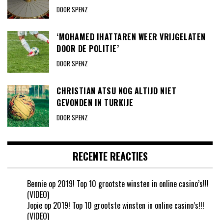
DOOR SPENZ
‘MOHAMED IHATTAREN WEER VRIJGELATEN
DOOR DE POLITIE’
DOOR SPENZ
CHRISTIAN ATSU NOG ALTIJD NIET
GEVONDEN IN TURKIJE
DOOR SPENZ
RECENTE REACTIES
Bennie
op
2019! Top 10 grootste winsten in online casino’s!!!
(VIDEO)
Jopie
op
2019! Top 10 grootste winsten in online casino’s!!!
(VIDEO)