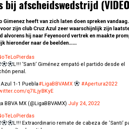
s bij afscheidswedstrijd (VIDEO
o Gimenez heeft van zich laten doen spreken vandaag.
voor zijn club Cruz Azul zeer waarschijnlijk zijn laatst
jd alvorens hij naar Feyenoord vertrek en maakte prom
Kijk hieronder naar de beelden……
oTeLoPierdas
L!!! ‘Santi’ Giménez empató el partido desde el
hón penal.
 Azul 1-1 Puebla
#LigaBBVAMX
#Apertura2022
twitter.com/q7ILjyBKyE
ga BBVA MX (@LigaBBVAMX)
July 24, 2022
oTeLoPierdas
L!!! Extraordinario remate de cabeza de ‘Santi’ p