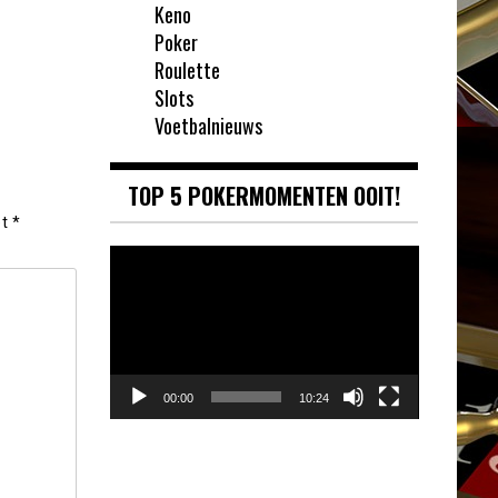
Keno
Poker
Roulette
Slots
Voetbalnieuws
TOP 5 POKERMOMENTEN OOIT!
et
*
Videospeler
00:00
10:24