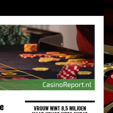
e
VROUW WINT 8,5 MILJOEN