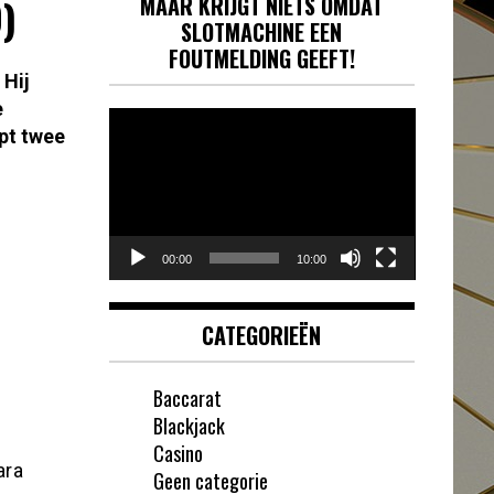
)
MAAR KRIJGT NIETS OMDAT
SLOTMACHINE EEN
FOUTMELDING GEEFT!
 Hij
e
Videospeler
pt twee
00:00
10:00
CATEGORIEËN
Baccarat
Blackjack
Casino
ara
Geen categorie