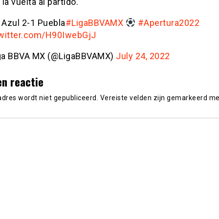
 la vuelta al partido.
 Azul 2-1 Puebla
#LigaBBVAMX
#Apertura2022
twitter.com/H90IwebGjJ
ga BBVA MX (@LigaBBVAMX)
July 24, 2022
en reactie
adres wordt niet gepubliceerd.
Vereiste velden zijn gemarkeerd m