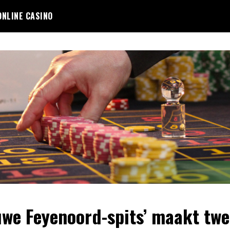
ONLINE CASINO
uwe Feyenoord-spits’ maakt twe