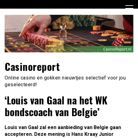
Ga
naar
de
inhoud
Casinoreport
Online casino en gokken nieuwtjes selectief voor jou
geselecteerd!
‘Louis van Gaal na het WK
bondscoach van Belgie’
Louis van Gaal zal een aanbieding van Belgie gaan
accepteren. Deze mening is Hans Kraay Junior