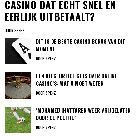
CASINO DAT ÉCHT SNEL EN
EERLIJK UITBETAALT?
DOOR SPENZ
DIT IS DE BESTE CASINO BONUS VAN DIT
MOMENT
DOOR SPENZ
EEN UITGEBREIDE GIDS OVER ONLINE
CASINO’S: WAT U MOET WETEN
DOOR SPENZ
‘MOHAMED IHATTAREN WEER VRIJGELATEN
DOOR DE POLITIE’
DOOR SPENZ