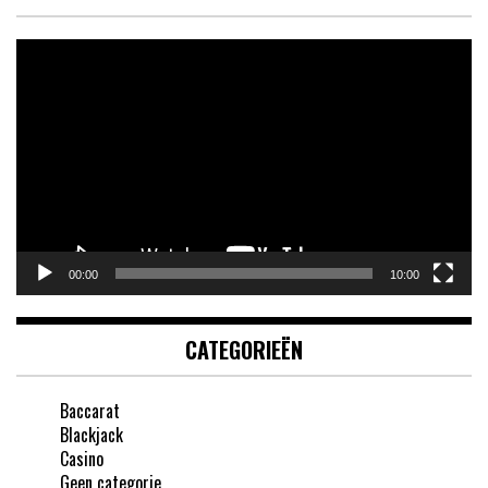
Videospeler
00:00
10:00
CATEGORIEËN
Baccarat
Blackjack
Casino
Geen categorie