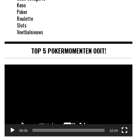
Keno
Poker
Roulette
Slots
Voetbalnieuws
TOP 5 POKERMOMENTEN OOIT!
Videospeler
00:00
10:24