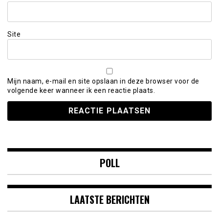
Site
Mijn naam, e-mail en site opslaan in deze browser voor de
volgende keer wanneer ik een reactie plaats.
POLL
LAATSTE BERICHTEN