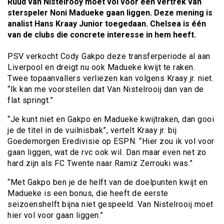
Ruud van Nistelrooy moet vol voor een vertrek van
sterspeler Noni Madueke gaan liggen. Deze mening is
analist Hans Kraay Junior toegedaan. Chelsea is één
van de clubs die concrete interesse in hem heeft.
PSV verkocht Cody Gakpo deze transferperiode al aan
Liverpool en dreigt nu ook Madueke kwijt te raken.
Twee topaanvallers verliezen kan volgens Kraay jr. niet.
“Ik kan me voorstellen dat Van Nistelrooij dan van de
flat springt.”
“Je kunt niet en Gakpo en Madueke kwijtraken, dan gooi
je de titel in de vuilnisbak”, vertelt Kraay jr. bij
Goedemorgen Eredivisie op ESPN. “Hier zou ik vol voor
gaan liggen, wat de rvc ook wil. Dan maar even net zo
hard zijn als FC Twente naar Ramiz Zerrouki was.”
“Met Gakpo ben je de helft van de doelpunten kwijt en
Madueke is een bonus, die heeft de eerste
seizoenshelft bijna niet gespeeld. Van Nistelrooij moet
hier vol voor gaan liggen.”