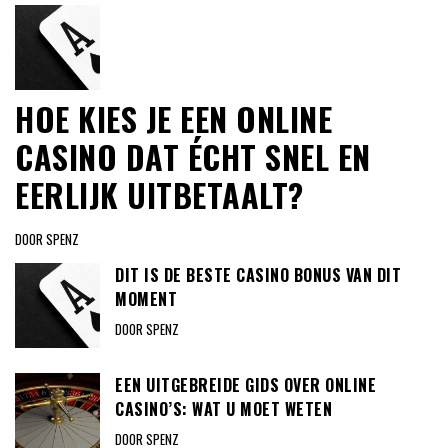
HOE KIES JE EEN ONLINE
CASINO DAT ÉCHT SNEL EN
EERLIJK UITBETAALT?
DOOR SPENZ
DIT IS DE BESTE CASINO BONUS VAN DIT
MOMENT
DOOR SPENZ
EEN UITGEBREIDE GIDS OVER ONLINE
CASINO’S: WAT U MOET WETEN
DOOR SPENZ