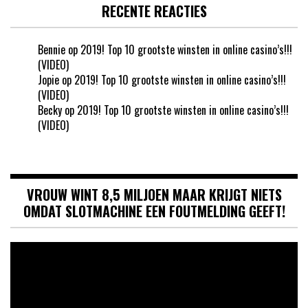
RECENTE REACTIES
Bennie
op
2019! Top 10 grootste winsten in online casino’s!!!
(VIDEO)
Jopie
op
2019! Top 10 grootste winsten in online casino’s!!!
(VIDEO)
Becky
op
2019! Top 10 grootste winsten in online casino’s!!!
(VIDEO)
VROUW WINT 8,5 MILJOEN MAAR KRIJGT NIETS
OMDAT SLOTMACHINE EEN FOUTMELDING GEEFT!
Videospeler