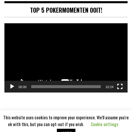
TOP 5 POKERMOMENTEN OOIT!
Videospeler
00:00
10:24
This website uses cookies to improve your experience. We'll assume you're
ok with this, but you can opt-out if you wish.
Cookie settings
Casinoreport 2020