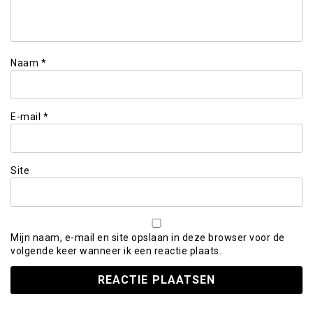
Naam
*
E-mail
*
Site
Mijn naam, e-mail en site opslaan in deze browser voor de
volgende keer wanneer ik een reactie plaats.