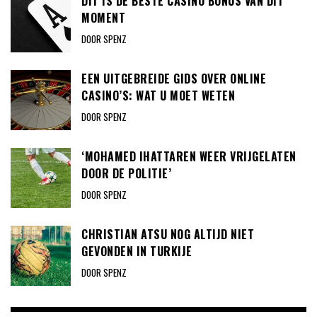
DIT IS DE BESTE CASINO BONUS VAN DIT
MOMENT
DOOR SPENZ
EEN UITGEBREIDE GIDS OVER ONLINE
CASINO’S: WAT U MOET WETEN
DOOR SPENZ
‘MOHAMED IHATTAREN WEER VRIJGELATEN
DOOR DE POLITIE’
DOOR SPENZ
CHRISTIAN ATSU NOG ALTIJD NIET
GEVONDEN IN TURKIJE
DOOR SPENZ