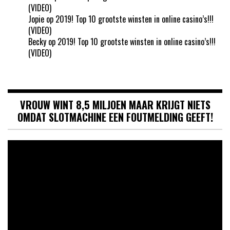
(VIDEO)
Jopie
op
2019! Top 10 grootste winsten in online casino’s!!!
(VIDEO)
Becky
op
2019! Top 10 grootste winsten in online casino’s!!!
(VIDEO)
VROUW WINT 8,5 MILJOEN MAAR KRIJGT NIETS
OMDAT SLOTMACHINE EEN FOUTMELDING GEEFT!
Videospeler