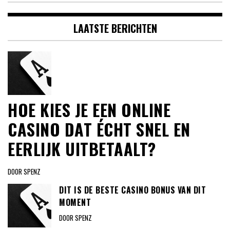
LAATSTE BERICHTEN
HOE KIES JE EEN ONLINE
CASINO DAT ÉCHT SNEL EN
EERLIJK UITBETAALT?
DOOR SPENZ
DIT IS DE BESTE CASINO BONUS VAN DIT
MOMENT
DOOR SPENZ