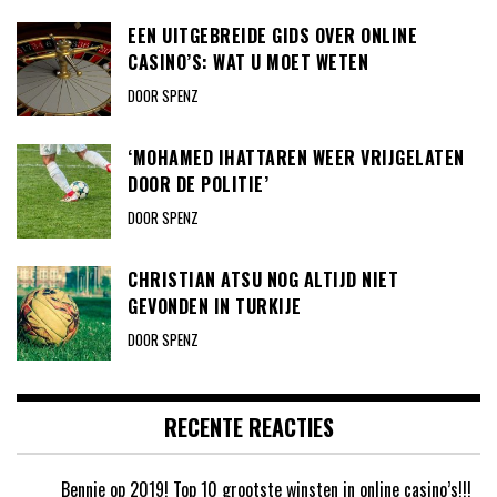
EEN UITGEBREIDE GIDS OVER ONLINE
CASINO’S: WAT U MOET WETEN
DOOR SPENZ
‘MOHAMED IHATTAREN WEER VRIJGELATEN
DOOR DE POLITIE’
DOOR SPENZ
CHRISTIAN ATSU NOG ALTIJD NIET
GEVONDEN IN TURKIJE
DOOR SPENZ
RECENTE REACTIES
Bennie
op
2019! Top 10 grootste winsten in online casino’s!!!