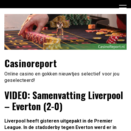
Ga
naar
de
inhoud
Casinoreport
Online casino en gokken nieuwtjes selectief voor jou
geselecteerd!
VIDEO: Samenvatting Liverpool
– Everton (2-0)
Liverpool heeft gisteren uitgepakt in de Premier
League. In de stadsderby tegen Everton werd er in