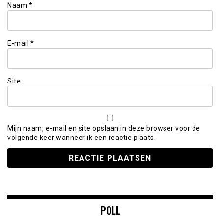
Naam
*
E-mail
*
Site
Mijn naam, e-mail en site opslaan in deze browser voor de
volgende keer wanneer ik een reactie plaats.
POLL